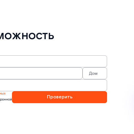
можность
ных
Проверить
тронной