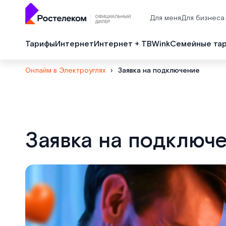
Для меня
Для бизнеса
Тарифы
Интернет
Интернет + ТВ
Wink
Семейные та
Онлайм в Электроуглях
›
Заявка на подключение
Заявка на подключ