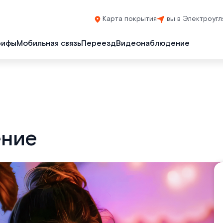
Карта покрытия
вы в Электроугл
рифы
Мобильная связь
Переезд
Видеонаблюдение
ение