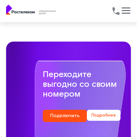
Переходите
выгодно со своим
номером
Подключить
Подробнее